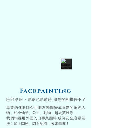
Facepainting
瞼部彩繪 -
彩繪色彩繽紛, 讓您的相機停不了
專業的化妝師令小朋友瞬間變成喜愛的角色人
物；如小仙子、公主、動物、超級英雄等......
我們均採用外國入口專業顏料,成份安全,容易清
洗！加上閃粉、閃石配搭，效果華麗！