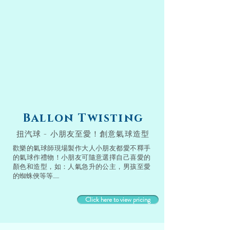
Ballon Twisting
扭汽球 - 小朋友至愛！創意氣球造型
歡樂的氣球師現場製作大人小朋友都愛不釋手
的氣球作禮物！小朋友可隨意選擇自己喜愛的
顏色和造型，如：人氣急升的公主，男孩至愛
的蜘蛛俠等等
​......
Click here to view pricing